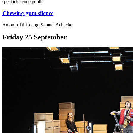
spectacle jeune public
Chewing gum silence
Antonin Tri Hoang, Samuel Achache
Friday
25
September