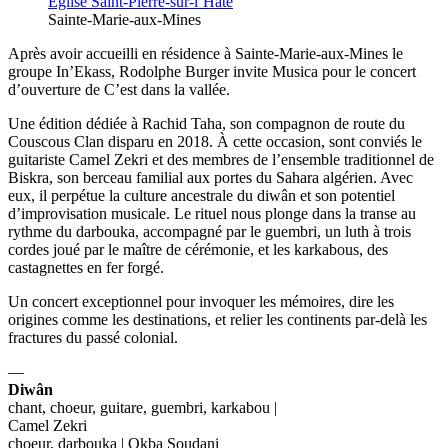
Église Saint-Pierre-sur-l’Hâte
Sainte-Marie-aux-Mines
Après avoir accueilli en résidence à Sainte-Marie-aux-Mines le
groupe In’Ekass, Rodolphe Burger invite Musica pour le concert
d’ouverture de C’est dans la vallée.
Une édition dédiée à Rachid Taha, son compagnon de route du
Couscous Clan disparu en 2018. À cette occasion, sont conviés le
guitariste Camel Zekri et des membres de l’ensemble traditionnel de
Biskra, son berceau familial aux portes du Sahara algérien. Avec
eux, il perpétue la culture ancestrale du diwân et son potentiel
d’improvisation musicale. Le rituel nous plonge dans la transe au
rythme du darbouka, accompagné par le guembri, un luth à trois
cordes joué par le maître de cérémonie, et les karkabous, des
castagnettes en fer forgé.
Un concert exceptionnel pour invoquer les mémoires, dire les
origines comme les destinations, et relier les continents par-delà les
fractures du passé colonial.
—
Diwân
chant, choeur, guitare, guembri, karkabou |
Camel Zekri
choeur, darbouka | Okba Soudani