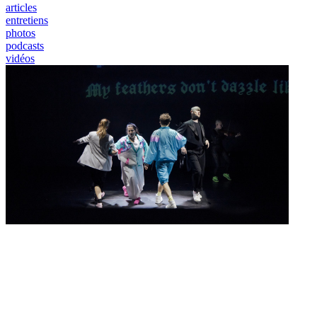
articles
entretiens
photos
podcasts
vidéos