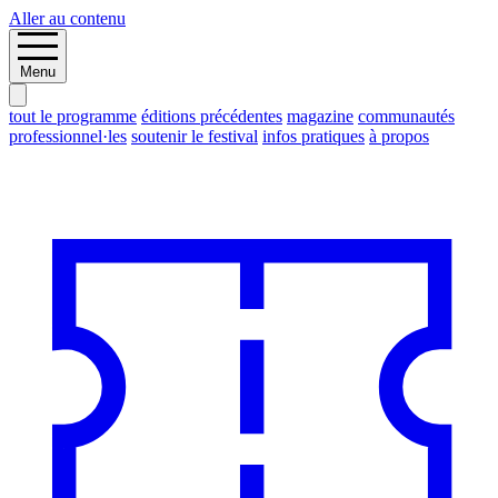
Aller au contenu
Menu
tout le programme
éditions précédentes
magazine
communautés
professionnel·les
soutenir le festival
infos pratiques
à propos